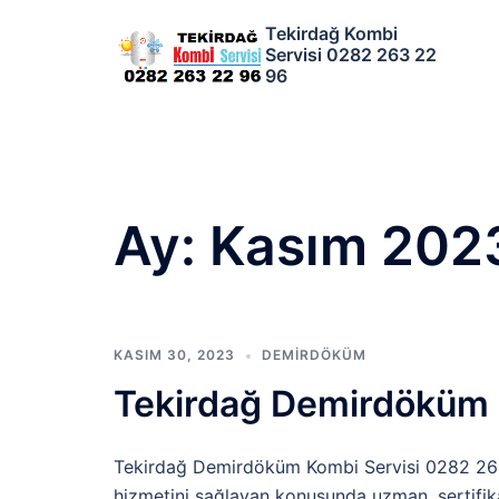
İçeriğe
Tekirdağ Kombi
atla
Servisi 0282 263 22
96
Ay:
Kasım 202
KASIM 30, 2023
DEMIRDÖKÜM
Tekirdağ Demirdöküm
Tekirdağ Demirdöküm Kombi Servisi 0282 263
hizmetini sağlayan konusunda uzman, sertifika