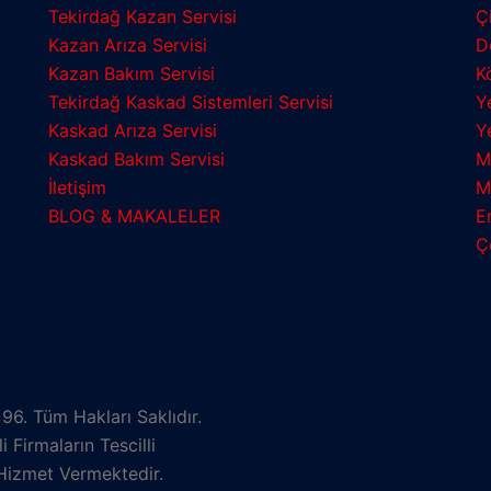
Tekirdağ Kazan Servisi
Ç
Kazan Arıza Servisi
D
Kazan Bakım Servisi
K
Tekirdağ Kaskad Sistemleri Servisi
Y
Kaskad Arıza Servisi
Y
Kaskad Bakım Servisi
M
İletişim
M
BLOG & MAKALELER
E
Ç
6. Tüm Hakları Saklıdır.
 Firmaların Tescilli
Hizmet Vermektedir.