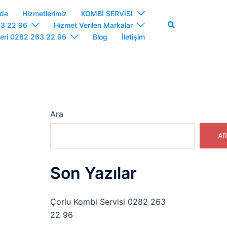
zda
Hizmetlerimiz
KOMBİ SERVİSİ
Search
63 22 96
Hizmet Verilen Markalar
leri 0282 263 22 96
Blog
İletişim
Ara
AR
Son Yazılar
Çorlu Kombi Servisi 0282 263
22 96