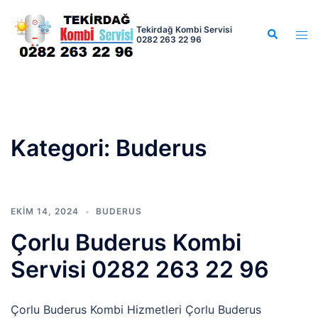
İçeriğe
atla
Tekirdağ Kombi Servisi
Search
Tog
0282 263 22 96
men
Kategori:
Buderus
EKIM 14, 2024
BUDERUS
Çorlu Buderus Kombi
Servisi 0282 263 22 96
Çorlu Buderus Kombi Hizmetleri Çorlu Buderus