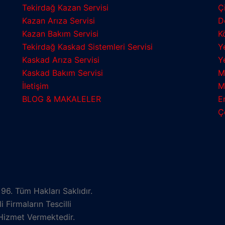
Tekirdağ Kazan Servisi
Ç
Kazan Arıza Servisi
D
Kazan Bakım Servisi
K
Tekirdağ Kaskad Sistemleri Servisi
Y
Kaskad Arıza Servisi
Y
Kaskad Bakım Servisi
M
İletişim
M
BLOG & MAKALELER
E
Ç
6. Tüm Hakları Saklıdır.
 Firmaların Tescilli
Hizmet Vermektedir.