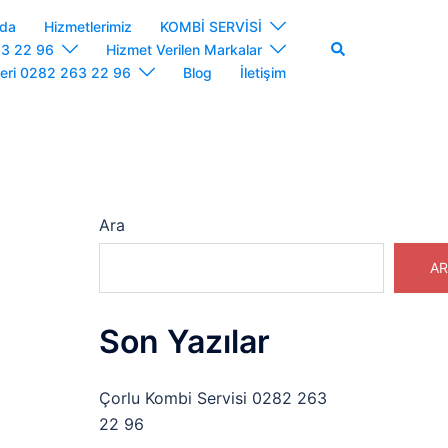
zda
Hizmetlerimiz
KOMBİ SERVİSİ
Search
63 22 96
Hizmet Verilen Markalar
leri 0282 263 22 96
Blog
İletişim
Ara
AR
Son Yazılar
Çorlu Kombi Servisi 0282 263
22 96