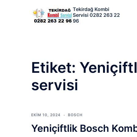
İçeriğe
Tekirdağ Kombi
atla
Servisi 0282 263 22
96
Etiket:
Yeniçift
servisi
EKIM 10, 2024
BOSCH
Yeniçiftlik Bosch Kom