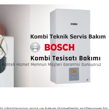
 cihazlarınızın arıza ve bakım hizmetlerini profesyonel bir