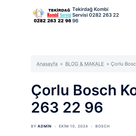
İçeriğe
Tekirdağ Kombi
atla
Servisi 0282 263 22
96
Anasayfa
»
BLOG & MAKALE
»
Çorlu Bosc
Çorlu Bosch K
263 22 96
BY
ADMIN
EKIM 10, 2024
BOSCH