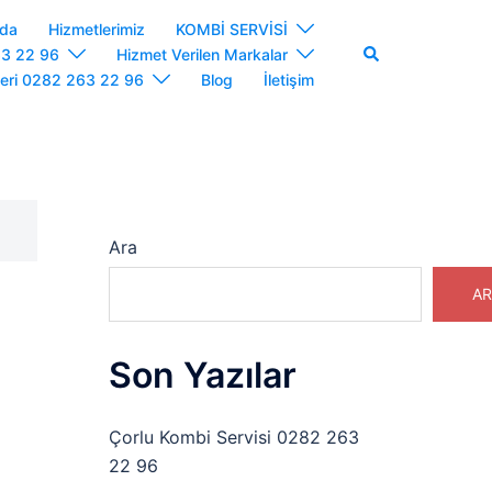
zda
Hizmetlerimiz
KOMBİ SERVİSİ
Search
63 22 96
Hizmet Verilen Markalar
leri 0282 263 22 96
Blog
İletişim
Ara
AR
Son Yazılar
Çorlu Kombi Servisi 0282 263
22 96