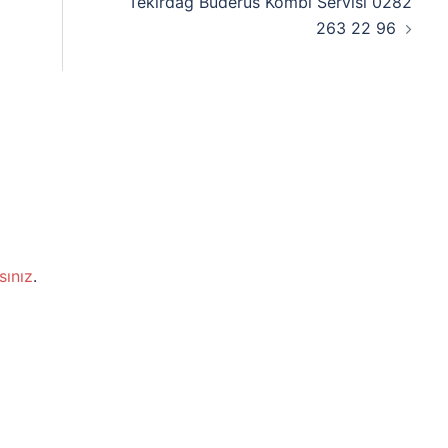
Tekirdağ Buderus Kombi Servisi 0282
263 22 96
sınız
.