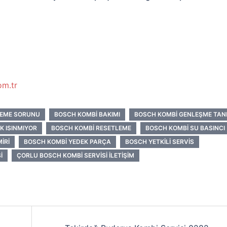
om.tr
LEME SORUNU
BOSCH KOMBI BAKIMI
BOSCH KOMBI GENLEŞME TAN
K ISINMIYOR
BOSCH KOMBI RESETLEME
BOSCH KOMBI SU BASINCI
IRI
BOSCH KOMBI YEDEK PARÇA
BOSCH YETKILI SERVIS
I
ÇORLU BOSCH KOMBI SERVISI İLETIŞIM