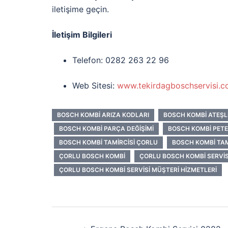
iletişime geçin.
İletişim Bilgileri
Telefon: 0282 263 22 96
Web Sitesi:
www.tekirdagboschservisi.c
BOSCH KOMBI ARIZA KODLARI
BOSCH KOMBI ATEŞ
BOSCH KOMBI PARÇA DEĞIŞIMI
BOSCH KOMBI PETE
BOSCH KOMBI TAMIRCISI ÇORLU
BOSCH KOMBI TAM
ÇORLU BOSCH KOMBI
ÇORLU BOSCH KOMBI SERVIS
ÇORLU BOSCH KOMBI SERVISI MÜŞTERI HIZMETLERI
Yazı