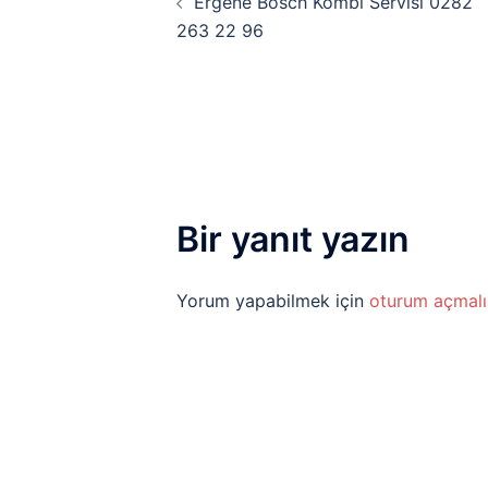
Ergene Bosch Kombi Servisi 0282
dolaşımı
263 22 96
Bir yanıt yazın
Yorum yapabilmek için
oturum açmalı